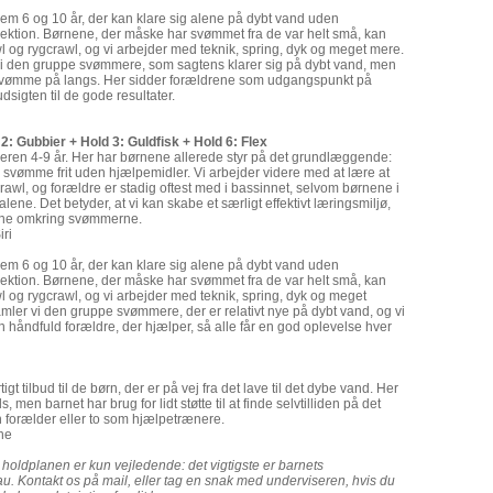
lem 6 og 10 år, der kan klare sig alene på dybt vand uden
lektion. Børnene, der måske har svømmet fra de var helt små, kan
 og rygcrawl, og vi arbejder med teknik, spring, dyk og meget mere.
vi den gruppe svømmere, som sagtens klarer sig på dybt vand, men
at svømme på langs. Her sidder forældrene som udgangspunkt på
dsigten til de gode resultater.
 2: Gubbier
+ Hold 3: Guldfisk + Hold 6: Flex
lderen 4-9 år. Her har børnene allerede styr på det grundlæggende:
 svømme frit uden hjælpemidler. Vi arbejder videre med at lære at
wl, og forældre er stadig oftest med i bassinnet, selvom børnene i
alene. Det betyder, at vi kan skabe et særligt effektivt læringsmiljø,
ksne omkring svømmerne.
ri
lem 6 og 10 år, der kan klare sig alene på dybt vand uden
lektion. Børnene, der måske har svømmet fra de var helt små, kan
 og rygcrawl, og vi arbejder med teknik, spring, dyk og meget
mler vi den gruppe svømmere, der er relativt nye på dybt vand, og vi
 håndfuld forældre, der hjælper, så alle får en god oplevelse hver
ertigt tilbud til de børn, der er på vej fra det lave til det dybe vand. Her
, men barnet har brug for lidt støtte til at finde selvtilliden på det
n forælder eller to som hjælpetrænere.
ne
 holdplanen er kun vejledende: det vigtigste er barnets
. Kontakt os på mail, eller tag en snak med underviseren, hvis du