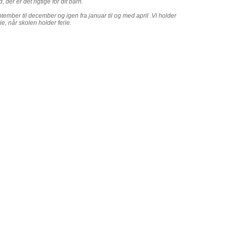
d, der er det rigtige for dit barn.
ember til december og igen fra januar til og med april .Vi holder
, når skolen holder ferie.