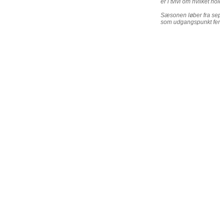
er i tvivl om hvilket hol
Sæsonen løber fra sept
som udgangspunkt ferie