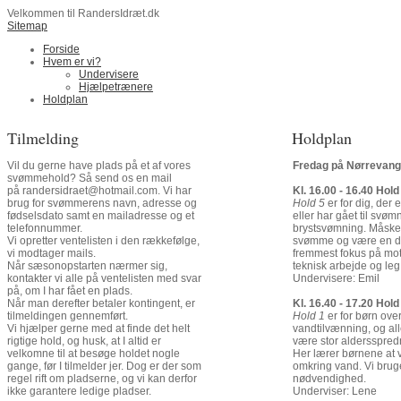
Velkommen til RandersIdræt.dk
Sitemap
Forside
Hvem er vi?
Undervisere
Hjælpetrænere
Holdplan
Tilmelding
Holdplan
Fredag på Nørrevang
Vil du gerne have plads på et af vores
svømmehold? Så send os en mail
Kl. 16.00 - 16.40 Hold
på randersidraet@hotmail.com. Vi har
Hold 5
er for dig, der
brug for svømmerens navn, adresse og
eller har gået til svø
fødselsdato samt en mailadresse og et
brystsvømning. Måske 
telefonnummer.
svømme og være en del
Vi opretter ventelisten i den rækkefølge,
fremmest fokus på moti
vi modtager mails.
teknisk arbejde og leg
Når sæsonopstarten nærmer sig,
Undervisere: Emil
kontakter vi alle på ventelisten med svar
på, om I har fået en plads.
Kl. 16.40 - 17.20 Hold
Når man derefter betaler kontingent, er
Hold 1
er for børn ov
tilmeldingen gennemført.
vandtilvænning, og all
Vi hjælper gerne med at finde det helt
være stor aldersspredn
rigtige hold, og husk, at I altid er
Her lærer børnene at 
velkomne til at besøge holdet nogle
omkring vand. Vi brug
gange, før I tilmelder jer. Dog er der som
nødvendighed.
regel rift om pladserne, og vi kan derfor
Underviser: Lene
ikke garantere ledige pladser.