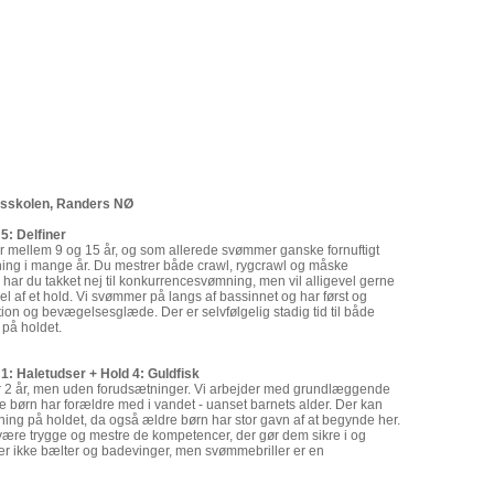
sskolen, Randers NØ
 5: Delfiner
 er mellem 9 og 15 år, og som allerede svømmer ganske fornuftigt
mning i mange år. Du mestrer både crawl, rygcrawl og måske
har du takket nej til konkurrencesvømning, men vil alligevel gerne
 af et hold. Vi svømmer på langs af bassinnet og har først og
on og bevægelsesglæde. Der er selvfølgelig stadig tid til både
 på holdet.
 1: Haletudser + Hold 4: Guldfisk
er 2 år, men uden forudsætninger. Vi arbejder med grundlæggende
e børn har forældre med i vandet - uanset barnets alder. Der kan
ing på holdet, da også ældre børn har stor gavn af at begynde her.
være trygge og mestre de kompetencer, der gør dem sikre i og
er ikke bælter og badevinger, men svømmebriller er en