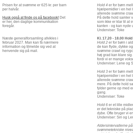
Hold 4
er for børn mel
Prisen for at svømme er 625 kr. per barn
hjælpemidler i en hel 
per halvår.
allerede svømme crawl
På dette hold samler 
Husk også at finde os på facebook!
Det
som ikke er klar til 
er her, den daglige kommunikation
kanten - og kan nyde u
foregår.
Underviser: Toke
Kl. 17.20 - 18.00 Hold
Næste generalforsamling afvikles i
Hold 2
er for børn i a
februar 2027. Man kan få nærmere
de kan flyde, dykke og
information og tilmelde sig ved at
svømme crawl og rygcra
henvende sig på mail.
høj grad kan klare sig 
fordi vi er mange vo
Underviser: Lene og Si
Hold 3
er for børn mel
hjælpemidler i en hel 
allerede svømme crawl
mere. På dette hold sa
fylder gerne op med en
gang.
Underviser: Toke
Hold 6
er et lille midl
er det tekniske på plads
dybe. Ofte bruger vi e
Underviser: Siri og Le
Aldersintervallerne på
svømmetekniske niveau