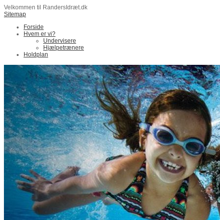
Velkommen til RandersIdræt.dk
Sitemap
Forside
Hvem er vi?
Undervisere
Hjælpetrænere
Holdplan