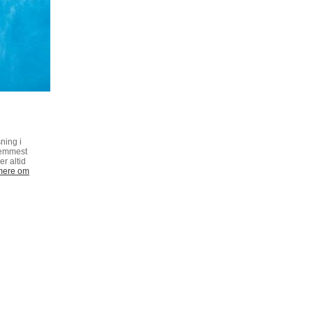
ning i
remmest
er altid
mere om