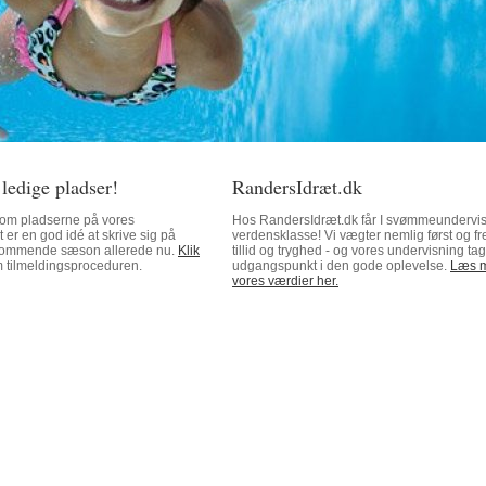
 ledige pladser!
RandersIdræt.dk
ft om pladserne på vores
Hos RandersIdræt.dk får I svømmeundervis
er en god idé at skrive sig på
verdensklasse! Vi vægter nemlig først og f
n kommende sæson allerede nu.
Klik
tillid og tryghed - og vores undervisning tag
 tilmeldingsproceduren.
udgangspunkt i den gode oplevelse.
Læs 
vores værdier her.